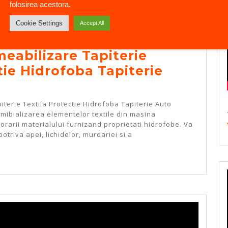
folosirea acestora.
Cookie Settings
Accept All
eabilizare Tapiterie
tie Hidrofoba Tapiterie
bilizare
terie Textila Protectie Hidrofoba Tapiterie Auto
rmibializarea elementelor textile din masina
orarii materialului furnizand proprietati hidrofobe. Va
potriva apei, lichidelor, murdariei si a
E
a