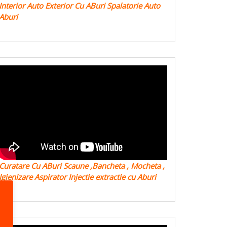
Interior Auto Exterior Cu ABuri Spalatorie Auto
Aburi
Curatare Cu ABuri Scaune ,Bancheta , Mocheta ,
Igienizare Aspirator Injectie extractie cu Aburi