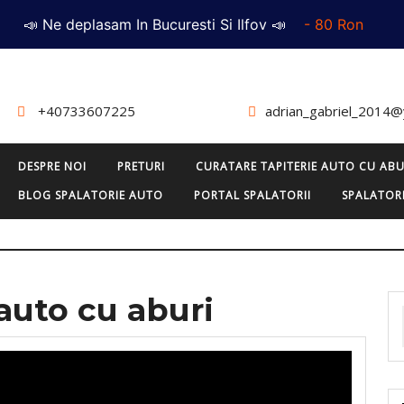
📣 Ne deplasam In Bucuresti Si Ilfov 📣
- 80 Ron
+40733607225
adrian_gabriel_2014
DESPRE NOI
PRETURI
CURATARE TAPITERIE AUTO CU ABU
BLOG SPALATORIE AUTO
PORTAL SPALATORII
SPALATORI
auto cu aburi