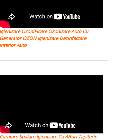
Igienizare OzoniFicare Ozonizare Auto Cu
Generator OZON Igienizare Dezinfectare
Interior Auto
Curatare Spalare Igienizare Cu ABuri Tapiterie