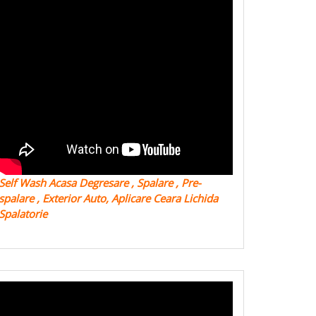
Self Wash Acasa Degresare , Spalare , Pre-
spalare , Exterior Auto, Aplicare Ceara Lichida
Spalatorie