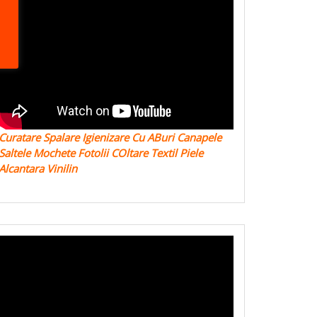
Curatare Spalare Igienizare Cu ABuri Canapele
Saltele Mochete Fotolii COltare Textil Piele
Alcantara Vinilin