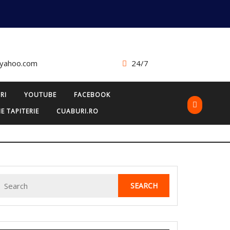
@yahoo.com
24/7
RI
YOUTUBE
FACEBOOK
E TAPITERIE
CUABURI.RO
Search
for: