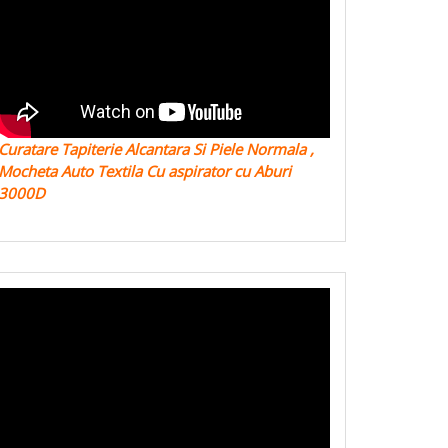
Curatare Tapiterie Alcantara Si Piele Normala ,
Mocheta Auto Textila Cu aspirator cu Aburi
3000D