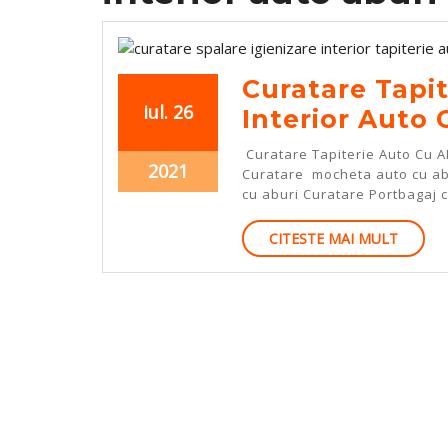
Curatare Tapit
iulie
iulie
iul.
26
Interior Auto 
26,
26,
Curatare Tapiterie Auto Cu A
2021
2021
iulie
2021
Curatare mocheta auto cu ab
26,
cu aburi Curatare Portbagaj 
2021
CITEST
CITESTE MAI MULT
MAI
MULT