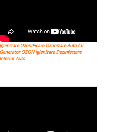
Igienizare OzoniFicare Ozonizare Auto Cu
Generator OZON Igienizare Dezinfectare
Interior Auto