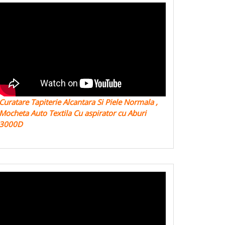
Curatare Tapiterie Alcantara Si Piele Normala ,
Mocheta Auto Textila Cu aspirator cu Aburi
3000D