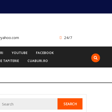
@yahoo.com
24/7
RI
YOUTUBE
FACEBOOK
E TAPITERIE
CUABURI.RO
Search
for: