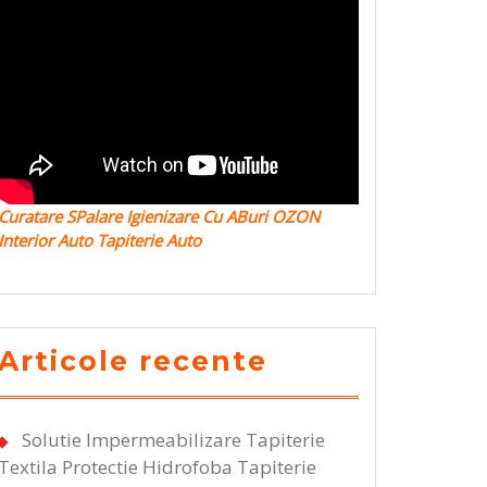
Curatare SPalare Igienizare Cu ABuri OZON
Interior Auto Tapiterie Auto
Articole recente
Solutie Impermeabilizare Tapiterie
Textila Protectie Hidrofoba Tapiterie