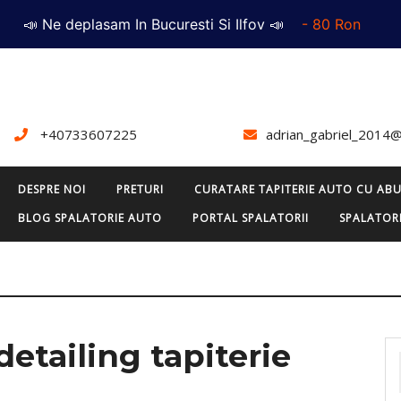
📣 Ne deplasam In Bucuresti Si Ilfov 📣
- 80 Ron
+40733607225
adrian_gabriel_2014
DESPRE NOI
PRETURI
CURATARE TAPITERIE AUTO CU ABU
BLOG SPALATORIE AUTO
PORTAL SPALATORII
SPALATORI
detailing tapiterie