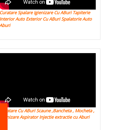
Curatare Spalare Igienizare Cu ABuri Tapiterie
Interior Auto Exterior Cu ABuri Spalatorie Auto
Aburi
Curatare Cu ABuri Scaune ,Bancheta , Mocheta ,
Igienizare Aspirator Injectie extractie cu Aburi