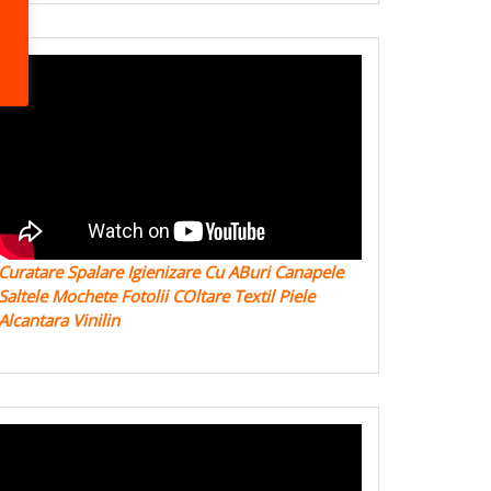
Curatare Spalare Igienizare Cu ABuri Canapele
Saltele Mochete Fotolii COltare Textil Piele
Alcantara Vinilin