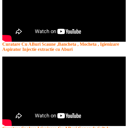
Curatare Cu ABuri Scaune ,Bancheta , Mocheta , Igienizare
Aspirator Injectie extractie cu Aburi