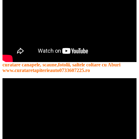
curatare canapele, scaune,fotolii, saltele coltare cu Aburi
www.curataretapiterieauto0733607225.ro