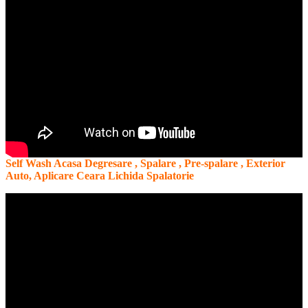
,
,
fo
Bancheta
Curatare
Plastice
Bord
Consola
Aplicare
Dressing
Self Wash Acasa Degresare , Spalare , Pre-spalare , Exterior
Auto, Aplicare Ceara Lichida Spalatorie