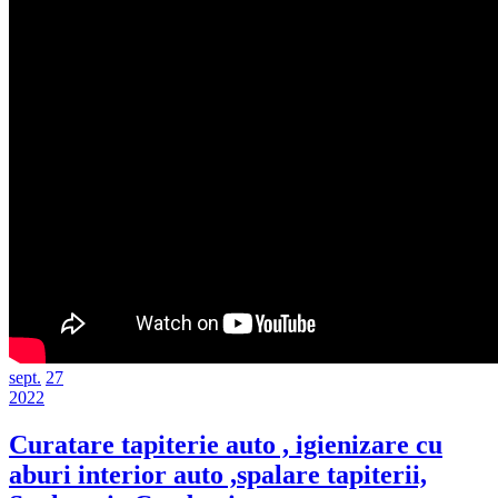
septembrie
septembrie
sept.
27
27,
septembrie
27,
2022
2022
27,
2022
2022
Curatare tapiterie auto , igienizare cu
aburi interior auto ,spalare tapiterii,