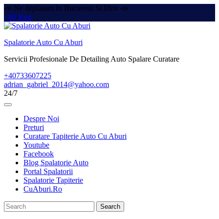
📣 Ne deplasam In Bucuresti Si Ilfov 📣
- 80 Ron
Skip
to
Spalatorie Auto Cu Aburi
content
Servicii Profesionale De Detailing Auto Spalare Curatare
+40733607225
adrian_gabriel_2014@yahoo.com
24/7
Open
Button
Despre Noi
Preturi
Curatare Tapiterie Auto Cu Aburi
Youtube
Facebook
Blog Spalatorie Auto
Portal Spalatorii
Spalatorie Tapiterie
CuAburi.Ro
Close
Search
Button
for: