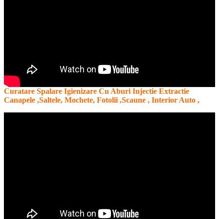
Curatare Spalare Igienizare Cu Aburi Injectie Extractie
Canapele ,Saltele, Mochete, Fotolii ,Scaune , Interior Auto ,