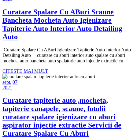
2021
27,
2021
,
2021
Curatare Spalare Cu ABuri Scaune
Bancheta
Bancheta Mocheta Auto Igienizare
,Mocheta,
Tapiterie Auto Interior Auto Detailing
Plastice,Bord
Curatare
Auto
consola
Spalare
Spalare
Curatare Spalare Cu ABuri Igienizare Tapiterie Auto Interior Auto
Cu
Detailing Auto curatare cu aburi interior auto spalare cu aburi
Igienizare
ABuri
mocheta auto bancheta auto spalatorie auto injectie extractie cu
Cu
Scaune
CITESTE
CITESTE MAI MULT
Aburi
MAI
Bancheta
septembrie
septembrie
MULT
sept.
07
Mocheta
7,
septembrie
7,
2021
2021
7,
2021
Auto
2021
Curatare tapiterie auto ,mocheta,
Igienizare
tapiterie canapele, scaune, fotolii
Tapiterie
curatare spalare igienizare cu aburi
Auto
aspirator injectie extractie Servicii de
Interior
Curatare
Curatare Spalare Cu Aburi
Auto