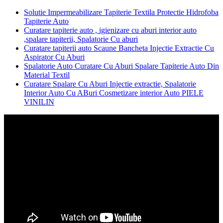
Solutie Impermeabilizare Tapiterie Textila Protectie Hidrofoba
Tapiterie Auto
Curatare tapiterie auto , igienizare cu aburi interior auto
,spalare tapiterii, Spalatorie Cu aburi
Curatare tapiterii auto Scaune Bancheta Injectie Extractie Cu
Aspirator Cu Aburi
Spalatorie Auto Curatare Cu Aburi Spalare Tapiterie Auto Din
Material Textil
Curatare Spalare Cu Aburi Injectie extractie, Spalatorie
Interior Auto Cu ABuri Cosmetizare interior Auto PIELE
VINILIN