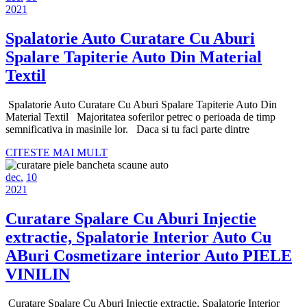
10,
decembrie
10,
C
2021
2021
10,
2021
A
2021
Spalatorie Auto Curatare Cu Aburi
C
Spalare Tapiterie Auto Din Material
A
Spalatorie
Textil
Auto
Spalatorie Auto Curatare Cu Aburi Spalare Tapiterie Auto Din
Curatare
Material Textil Majoritatea soferilor petrec o perioada de timp
Cu
semnificativa in masinile lor. Daca si tu faci parte dintre
Aburi
CITESTE
CITESTE MAI MULT
MAI
Spalare
decembrie
decembrie
MULT
dec.
10
Tapiterie
10,
decembrie
10,
2021
2021
10,
2021
Auto
2021
Curatare Spalare Cu Aburi Injectie
Din
extractie, Spalatorie Interior Auto Cu
Material
ABuri Cosmetizare interior Auto PIELE
Textil
Curatare
VINILIN
Spalare
Curatare Spalare Cu Aburi Injectie extractie, Spalatorie Interior