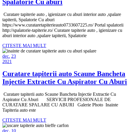
Curatare
Spalatorie Cu aburi
tapiterie
Curatare tapiterie auto , igienizare cu aburi interior auto ,spalare
auto
tapiterii, Spalatorie Cu aburi
,
https://www.curataretapiterieauto0733607225.ro/ Portal spalatorii
http://spalatorie-tapiterie.ro/ Curatare tapiterie auto , igienizare cu
igienizare
aburi interior auto ,spalare tapiterii, Spalatorie
cu
CITESTE
CITESTE MAI MULT
aburi
MAI
decembrie
decembrie
MULT
interior
dec.
23
23,
decembrie
23,
2021
auto
2021
23,
2021
2021
,spalare
Curatare tapiterii auto Scaune Bancheta
tapiterii,
C
Injectie Extractie Cu Aspirator Cu Aburi
Spalatorie
t
Curatare tapiterii auto Scaune Bancheta Injectie Extractie Cu
Cu
a
Aspirator Cu Aburi SERVICII PROFESIONALE DE
aburi
S
CURATARE SPALARE CU ABURI Galerie Photo Inainte
Tapiteria auto este
B
CITESTE
I
CITESTE MAI MULT
MAI
E
decembrie
decembrie
MULT
dec.
10