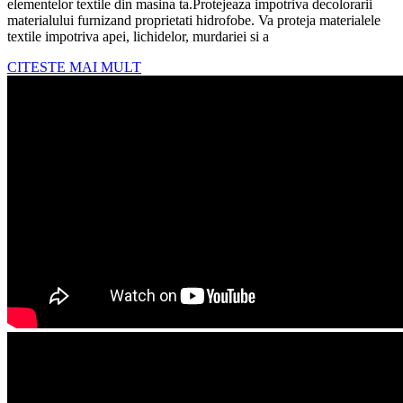
Textila
elementelor textile din masina ta.Protejeaza impotriva decolorarii
materialului furnizand proprietati hidrofobe. Va proteja materialele
Protectie
textile impotriva apei, lichidelor, murdariei si a
Hidrofoba
CITESTE
CITESTE MAI MULT
Tapiterie
MAI
MULT
Auto