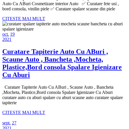
Cu
Auto Cu ABuri Cosmetizare interior Auto ✅ Curatare fete usi ,
Aburi
bord consola, vinilin piele ✅ Curatare spalare scaune din piele
Injectie
CITESTE
CITESTE MAI MULT
MAI
extractie,
MULT
Spalatorie
octombrie
octombrie
oct.
19
19,
octombrie
19,
Interior
2021
2021
19,
2021
Auto
2021
Curatare Tapiterie Auto Cu ABuri ,
Cu
Scaune Auto , Bancheta ,Mocheta,
ABuri
Plastice,Bord consola Spalare Igienizare
Cosmetizare
Curatare
Cu Aburi
interior
Tapiterie
Auto
Curatare Tapiterie Auto Cu ABuri , Scaune Auto , Bancheta
Auto
,Mocheta, Plastice,Bord consola Spalare Igienizare Cu Aburi
PIELE
Cu
curatare auto cu aburi spalare cu aburi scaune auto curatare spalare
VINILIN
tapiterie
ABuri
CITESTE
,
CITESTE MAI MULT
MAI
Scaune
septembrie
septembrie
MULT
sept.
27
27,
septembrie
27,
Auto
2021