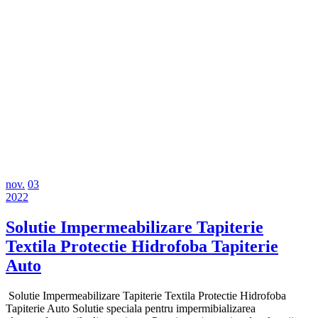
noiembrie
noiembrie
nov.
03
3,
noiembrie
3,
2022
2022
3,
2022
2022
Solutie Impermeabilizare Tapiterie
Textila Protectie Hidrofoba Tapiterie
Solutie
Auto
Impermeabilizare
Solutie Impermeabilizare Tapiterie Textila Protectie Hidrofoba
Tapiterie
Tapiterie Auto Solutie speciala pentru impermibializarea