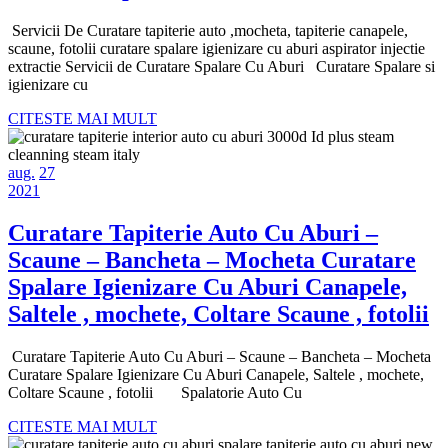
tapiterie
Detailing
Servicii De Curatare tapiterie auto ,mocheta, tapiterie canapele,
auto
Auto
scaune, fotolii curatare spalare igienizare cu aburi aspirator injectie
,mocheta,
extractie Servicii de Curatare Spalare Cu Aburi Curatare Spalare si
igienizare cu
tapiterie
CITESTE
canapele,
CITESTE MAI MULT
MAI
scaune,
MULT
august
august
fotolii
aug.
27
27,
august
27,
2021
curatare
2021
27,
2021
2021
spalare
Curatare Tapiterie Auto Cu Aburi –
igienizare
Scaune – Bancheta – Mocheta Curatare
cu
Spalare Igienizare Cu Aburi Canapele,
aburi
C
Saltele , mochete, Coltare Scaune , fotolii
aspirator
T
Curatare Tapiterie Auto Cu Aburi – Scaune – Bancheta – Mocheta
injectie
A
Curatare Spalare Igienizare Cu Aburi Canapele, Saltele , mochete,
extractie
C
Coltare Scaune , fotolii Spalatorie Auto Cu
Servicii
A
CITESTE
CITESTE MAI MULT
de
MAI