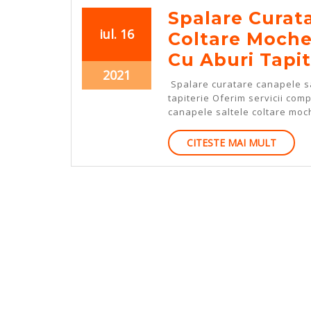
Spalare Curat
iulie
iulie
iul.
16
Coltare Mochet
16,
16,
Cu Aburi Tapit
2021
2021
iulie
2021
Spalare curatare canapele sal
16,
tapiterie Oferim servicii com
2021
canapele saltele coltare moche
CITEST
CITESTE MAI MULT
MAI
MULT