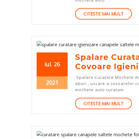
Detailing
Auto
CITEST
CITESTE MAI MULT
MAI
MULT
Spalare Curat
iulie
iulie
iul.
26
Covoare Igien
26,
26,
Spalare Curatare Mochete Aut
2021
2021
iulie
2021
aburi , uscare a covoarelor c
26,
mochete auto curatam
2021
CITEST
CITESTE MAI MULT
MAI
MULT