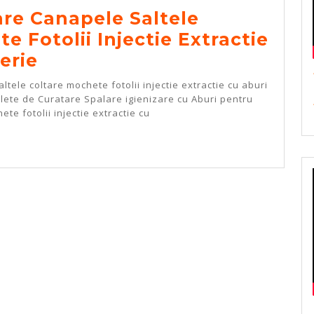
Aburi
are Canapele Saltele
e Fotolii Injectie Extractie
Spalare
erie
Curatare
tele coltare mochete fotolii injectie extractie cu aburi
Canapele
plete de Curatare Spalare igienizare cu Aburi pentru
te fotolii injectie extractie cu
Saltele
Coltare
E
Mochete
Fotolii
Injectie
Extractie
Cu
Aburi
Tapiterie