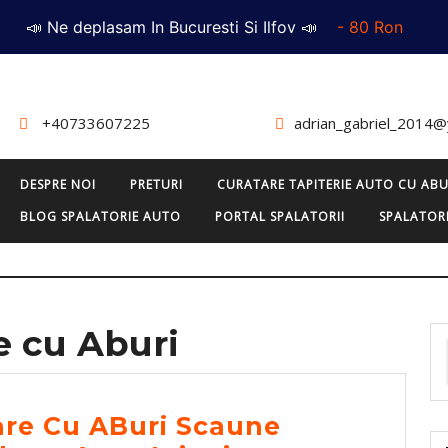
📣 Ne deplasam In Bucuresti Si Ilfov 📣
- 80 Ron
+40733607225
adrian_gabriel_2014
DESPRE NOI
PRETURI
CURATARE TAPITERIE AUTO CU ABU
BLOG SPALATORIE AUTO
PORTAL SPALATORII
SPALATORI
e cu Aburi
are Cu ABuri Scaune