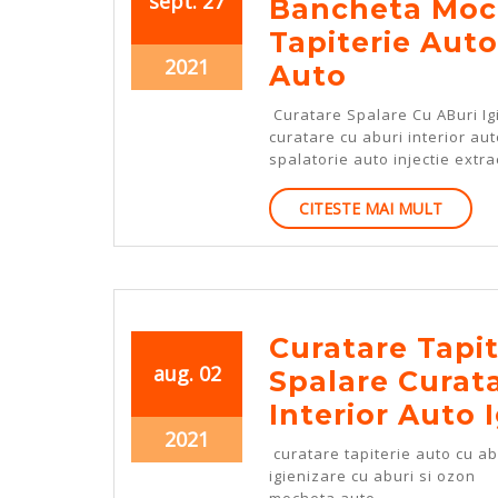
sept.
27
Bancheta Moch
27,
27,
Tapiterie Auto
2021
2021
septembrie
2021
Curatare
Auto
27,
Spalare
Curatare Spalare Cu ABuri Ig
2021
Cu
curatare cu aburi interior a
spalatorie auto injectie extra
ABuri
Scaune
CITEST
CITESTE MAI MULT
MAI
Banchet
MULT
Mocheta
Auto
Igienizar
Curatare Tapit
Tapiterie
august
august
aug.
02
Spalare Curata
2,
2,
Auto
Interior Auto 
2021
2021
august
Interior
2021
curatare tapiterie auto cu abu
2,
Auto
igienizare cu aburi si ozon
2021
mocheta auto