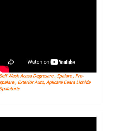
Self Wash Acasa Degresare , Spalare , Pre-
spalare , Exterior Auto, Aplicare Ceara Lichida
Spalatorie
tare
erie