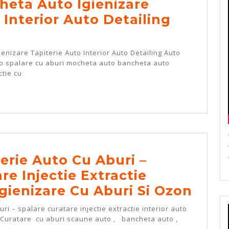
eta Auto Igienizare
 Interior Auto Detailing
ienizare Tapiterie Auto Interior Auto Detailing Auto
uto spalare cu aburi mocheta auto bancheta auto
ctie cu
E
a
e
erie Auto Cu Aburi –
re Injectie Extractie
Cura
Igienizare Cu Aburi Si Ozon
Tapit
ri – spalare curatare injectie extractie interior auto
Auto
 Curatare cu aburi scaune auto , bancheta auto ,