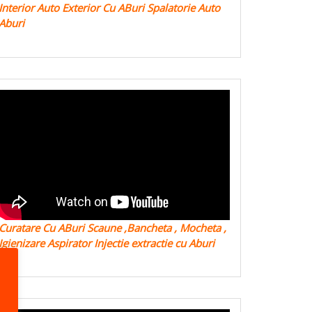
Interior Auto Exterior Cu ABuri Spalatorie Auto
Aburi
Curatare Cu ABuri Scaune ,Bancheta , Mocheta ,
Igienizare Aspirator Injectie extractie cu Aburi