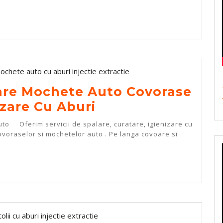
Cu
Abur
E
–
Spal
Cura
Injec
are Mochete Auto Covorase
Extra
Spalare
izare Cu Aburi
Inter
Curatare
Auto
o Oferim servicii de spalare, curatare, igienizare cu
Mochete
ovoraselor si mochetelor auto . Pe langa covoare si
Igien
Auto
Cu
Covorase
E
Abur
Covoare
Si
Igienizare
Ozo
Cu