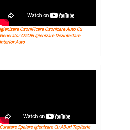
Igienizare OzoniFicare Ozonizare Auto Cu
Generator OZON Igienizare Dezinfectare
Interior Auto
Curatare Spalare Igienizare Cu ABuri Tapiterie