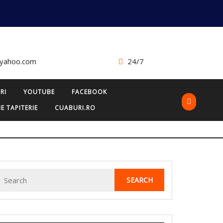
@yahoo.com
24/7
RI
YOUTUBE
FACEBOOK
E TAPITERIE
CUABURI.RO
Search
for: