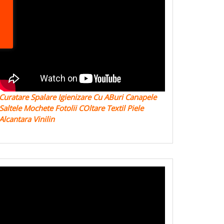
Curatare Spalare Igienizare Cu ABuri Canapele
Saltele Mochete Fotolii COltare Textil Piele
Alcantara Vinilin