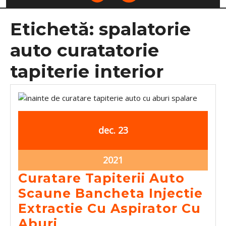
Etichetă:
spalatorie
auto curatatorie
tapiterie interior
decembrie
decembrie
dec.
23
23,
23,
2021
2021
decembrie
2021
23,
Curatare Tapiterii Auto
2021
Scaune Bancheta Injectie
Extractie Cu Aspirator Cu
Curatare
Aburi