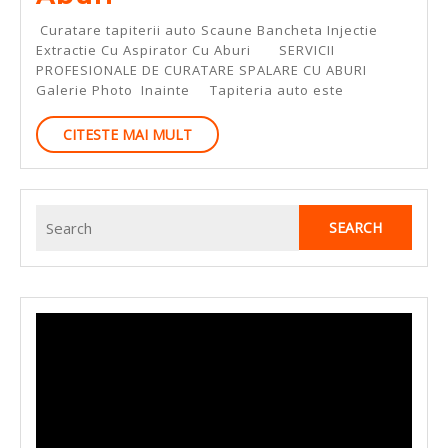
Tapiterii
Curatare tapiterii auto Scaune Bancheta Injectie
Auto
Extractie Cu Aspirator Cu Aburi SERVICII
PROFESIONALE DE CURATARE SPALARE CU ABURI
Scaune
Galerie Photo Inainte Tapiteria auto este
Bancheta
CITESTE
CITESTE MAI MULT
Injectie
MAI
Extractie
MULT
Cu
Search
Aspirator
for:
Cu
Aburi