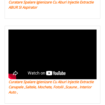
Curatare Spalare Igienizare Cu Aburi Injectie Extractie
ABUR SI Aspirator
Curatare Spalare Igienizare Cu Aburi Injectie Extractie
Canapele ,Saltele, Mochete, Fotolii ,Scaune , Interior
Auto ,