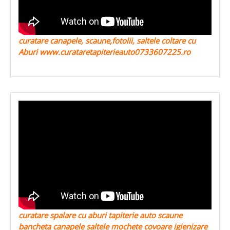
curatare canapele, scaune,fotolii, saltele coltare cu
Aburi www.curataretapiterieauto0733607225.ro
curatare spalare cu aburi tapiterie auto scaune
bancheta canapele saltele mochete covoare igienizare