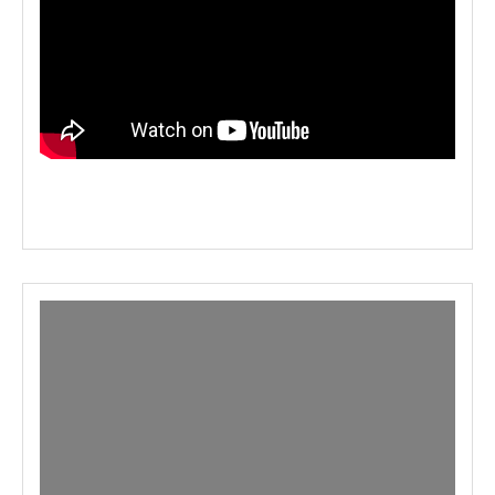
Curatare Spalare Compartiment Motor Auto Cu Aburi
degresare spalare dressing plastice