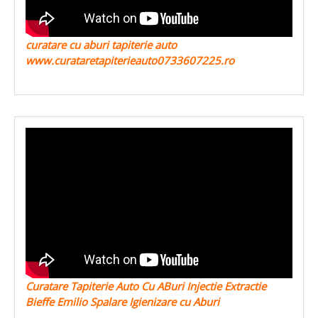
curatare cu aburi tapiterie auto
www.curataretapiterieauto0733607225.ro
Curatare Tapiterie Auto Cu ABuri Injectie Extractie
Bieffe Emilio Spalare Igienizare cu Aburi