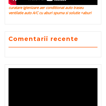
curatare igienizare aer conditionat auto traseu
ventilatie auto A/C cu aburi spuma si solutie +aburi
Comentarii recente