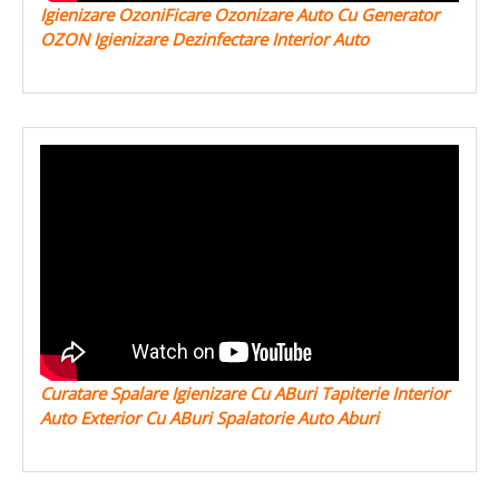
Igienizare OzoniFicare Ozonizare Auto Cu Generator
OZON Igienizare Dezinfectare Interior Auto
Curatare Spalare Igienizare Cu ABuri Tapiterie Interior
Auto Exterior Cu ABuri Spalatorie Auto Aburi